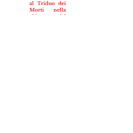
al Triduo dei
Morti nella
chiesa del
Centro Aperto
Ultimo
Venerdì del
mese
Ore 20.30: S.
Messa per i
figli in cielo
nella chiesa di
S. Rocco
CONTATTI
Numero Verde Gratuito
800 912229